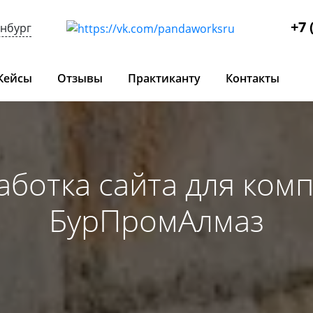
+7 
инбург
Кейсы
Отзывы
Практиканту
Контакты
аботка сайта для ком
БурПромАлмаз