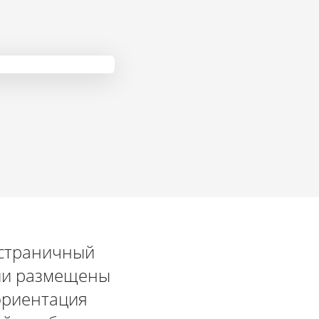
остраничный
нии размещены
ориентация