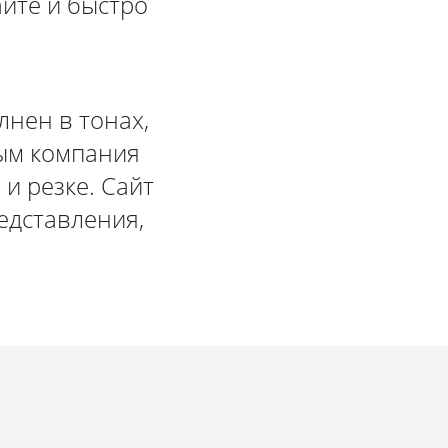
йте и быстро
нен в тонах,
рым компания
и резке. Сайт
едставления,