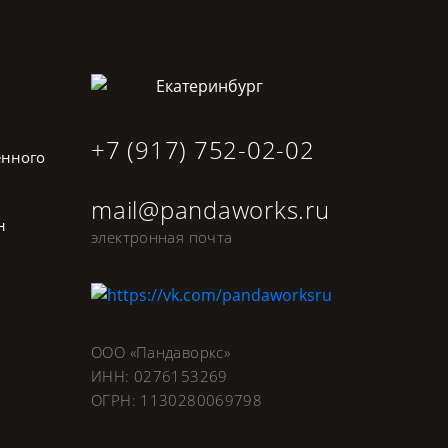
Екатеринбург
+7 (917) 752-02-02
енного
mail@pandaworks.ru
н
электронная почта
ООО «Пандаворкс»
ИНН: 0276153269
ОГРН: 1130280069798