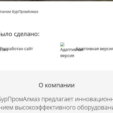
омпании БурПромАлмаз
было сделано:
Разработан сайт
Адаптивная верси
О компании
урПромАлмаз предлагает инновационн
ием высокоэффективного оборудования 