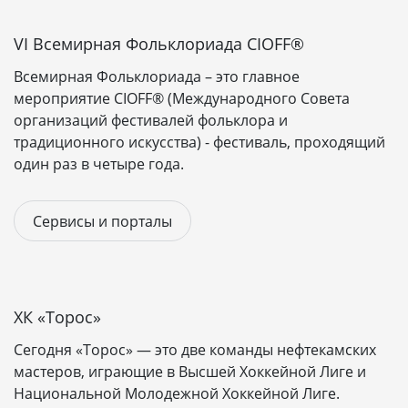
с доработко
бренд.
VI Всемирная Фольклориада CIOFF®
Простой каталог до
Всемирная Фольклориада – это главное
Каталог до 
200 товаров с
мероприятие CIOFF® (Международного Совета
товаров с
Каталог и
основными
организаций фестивалей фольклора и
фильтрами
база
фильтрами. Ручное
традиционного искусства) - фестиваль, проходящий
Ручное
наполнение.
один раз в четыре года.
наполнени
Стандартная
Сервисы и порталы
Стандартн
корзина, 1-3
корзина, 3-
Корзина и
способа оплаты/
способов опл
заказы
доставки,
email
-
доставки, про
уведомления.
личный кабин
ХК «Торос»
Сегодня «Торос» — это две команды нефтекамских
Подключен
мастеров, играющие в Высшей Хоккейной Лиге и
Онлайн-касса
онлайн-кас
Национальной Молодежной Хоккейной Лиге.
(ОФД), почтовые
Интеграции
(ОФД),