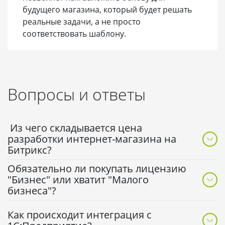
Ключевой
безопасны
быстрого выхода
будущего магазина, который будет решать
результат
магазин для с
на рынок и
реальные задачи, а не просто
продаж.
тестирования
соответствовать шаблону.
спроса.
*Важно:
Точная итоговая стоимость всегда
рассчитывается индивидуально по техническому
Вопросы и ответы
заданию. Приведенные цены — ориентир для
понимания уровня вложений.
Из чего складывается цена
разработки интернет-магазина на
Битрикс?
Итоговая сумма состоит из двух частей: стоимости
Обязательно ли покупать лицензию
лицензии 1С-Битрикс (фиксированная цена вендора)
"Бизнес" или хватит "Малого
и стоимости работ нашей команды
бизнеса"?
(прототипирование, дизайн, верстка, интеграция).
Зависит от ваших задач. Если вам нужно создание
Чтобы сделать интернет-магазин Битрикс
Как происходит интеграция с
интернет-магазина на Битрикс с несколькими