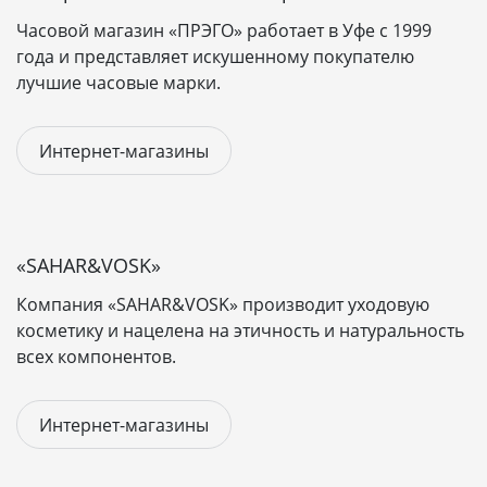
предпринимателей,
небольши
Часовой магазин «ПРЭГО» работает в Уфе с 1999
микро-бизнеса,
магазинов до
Идеально для
года и представляет искушенному покупателю
магазинов до 200
товаров,
лучшие часовые марки.
товаров, пробного
локальног
запуска.
бизнеса.
Интернет-магазины
Примерный
От 250 000 ₽
от 350 000 
бюджет
«Бизнес»
«SAHAR&VOSK»
«Бизнес»
(разово)
Лицензия 1С-
(~140 000 ₽
— для базового
Компания «SAHAR&VOSK» производит уходовую
Битрикс
разово) — баз
интернет-магазина.
косметику и нацелена на этичность и натуральность
интеграция с
всех компонентов.
Готовый
адаптивный
Адаптивны
Интернет-магазины
шаблон с
Дизайн и
дизайн на ос
минимальной
верстка
готового шаб
настройкой под