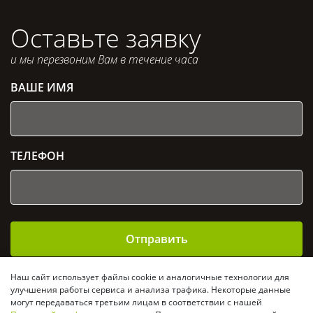
обновлялся и был защищен от вирусов.
Оставьте заявку
и мы перезвоним Вам в течение часа
ВАШЕ ИМЯ
ТЕЛЕФОН
Отправить
Отправляя заявку, Вы даете согласие на
обработку
Наш сайт использует файлы cookie и аналогичные технологии для
персональных данных
и подтверждаете своё согласие
улучшения работы сервиса и анализа трафика. Некоторые данные
с
политикой конфиденциальности
могут передаваться третьим лицам в соответствии с нашей