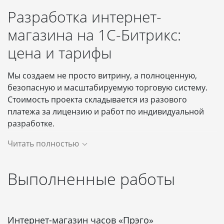
Разработка интернет-
магазина на 1С-Битрикс:
цена и тарифы
Мы создаем не просто витрину, а полноценную,
безопасную и масштабируемую торговую систему.
Стоимость проекта складывается из разового
платежа за лицензию и работ по индивидуальной
разработке.
Читать полностью
МАЛЫЙ БИЗНЕС
СРЕДНИЙ БИ
Старт продаж с
Старт онла
Пакеты
минимальным
Выполненные работы
продаж
бюджетом
Начинающих
Интернет-магазин часов «Прэго»
Стартапов