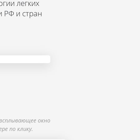
гии легких
 РФ и стран
 всплывающее окно
ре по клику.