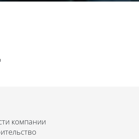
я
сти компании
оительство