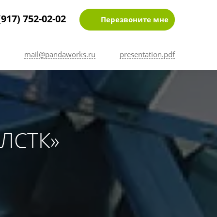
(917) 752-02-02
Перезвоните мне
mail@pandaworks.ru
presentation.pdf
 ЛСТК»