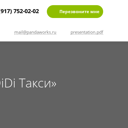
(917) 752-02-02
Перезвоните мне
mail@pandaworks.ru
presentation.pdf
iDi Такси»