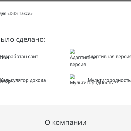
для «DiDi Такси»
было сделано:
Разработан сайт
Адаптивная верси
Калькулятор дохода
Мультигородность
О компании